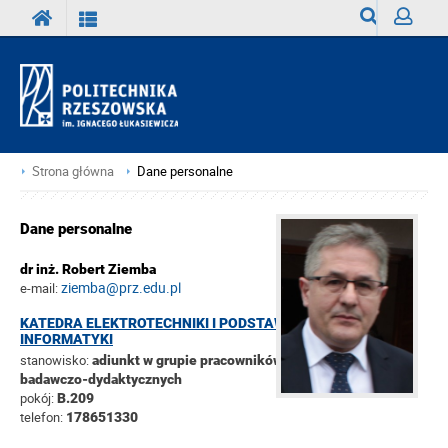
Wyszukiwark
Zaloguj
Strona główna
Dane personalne
Dane personalne
dr inż. Robert Ziemba
ziemba@prz.edu.pl
e-mail:
KATEDRA ELEKTROTECHNIKI I PODSTAW
INFORMATYKI
stanowisko:
adiunkt w grupie pracowników
badawczo-dydaktycznych
pokój:
B.209
telefon:
178651330