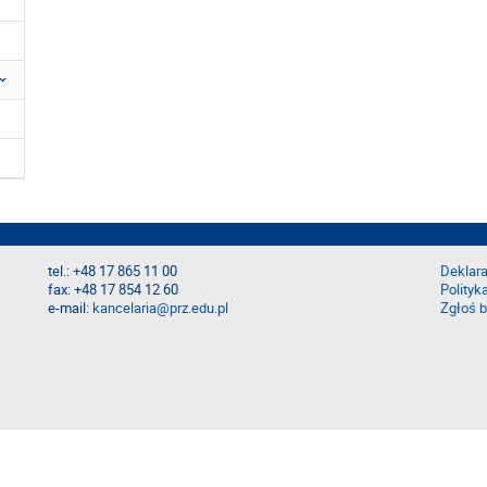
tel.: +48 17 865 11 00
Deklara
fax: +48 17 854 12 60
Polityk
e-mail:
kancelaria@prz.edu.pl
Zgłoś b