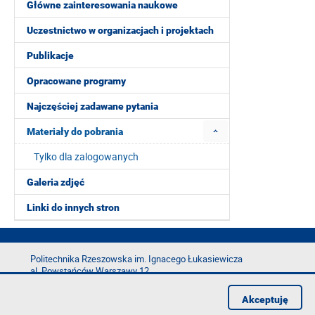
Główne zainteresowania naukowe
Uczestnictwo w organizacjach i projektach
Publikacje
Opracowane programy
Najczęściej zadawane pytania
Materiały do pobrania
Tylko dla zalogowanych
Galeria zdjęć
Linki do innych stron
Politechnika Rzeszowska im. Ignacego Łukasiewicza
al. Powstańców Warszawy 12
35-029 Rzeszów
Akceptuję
tel.: +48 17 865 11 00